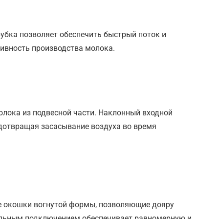
убка позволяет обеспечить быстрый поток и
тивность производства молока.
олока из подвесной части. Наклонный входной
едотвращая засасывание воздуха во время
ые окошки вогнутой формы, позволяющие дояру
пельным подключением обеспечивает равномерную и