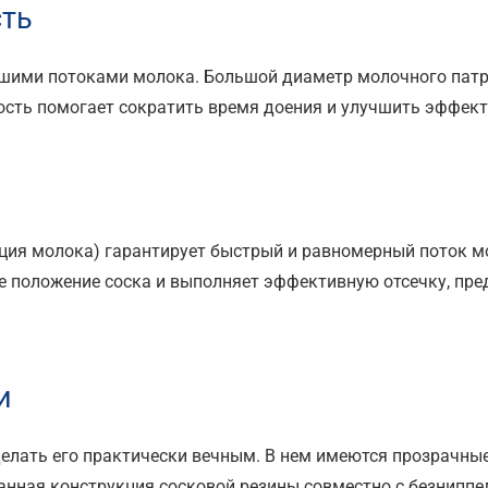
сть
ьшими потоками молока. Большой диаметр молочного патр
ость помогает сократить время доения и улучшить эффек
ация молока) гарантирует быстрый и равномерный поток м
е положение соска и выполняет эффективную отсечку, пр
и
елать его практически вечным. В нем имеются прозрачн
анная конструкция сосковой резины совместно с безнип