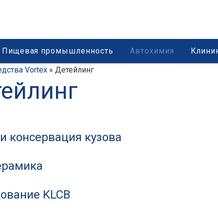
Пищевая промышленность
Автохимия
Клини
ства Vortex
»
Детейлинг
ейлинг
и консервация кузова
ерамика
ование KLCB