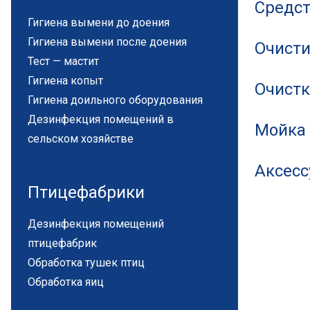
Средст
Гигиена вымени до доения
Гигиена вымени после доения
Очисти
Тест — мастит
Гигиена копыт
Очистк
Гигиена доильного оборудования
Дезинфекция помещений в
Мойка 
сельском хозяйстве
Аксес
Птицефабрики
Дезинфекция помещений
птицефабрик
Обработка тушек птиц
Обработка яиц