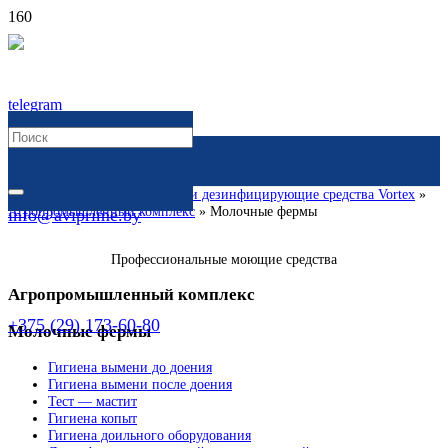
Главная
»
Каталог
»
Моющие и дезинфицирующие средства Vortex
»
Агропромышленный комплекс
»
Молочные фермы
info@aviprime.by
Профессиональные моющие средства
Агропромышленный комплекс
+375 (29) 173-60-80
Молочные фермы
Гигиена вымени до доения
Гигиена вымени после доения
Тест — мастит
Гигиена копыт
Гигиена доильного оборудования