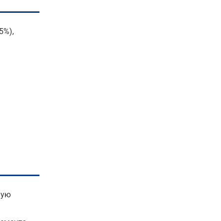
5%),
чую