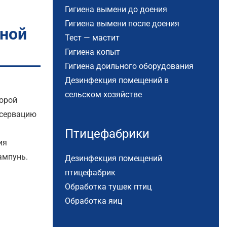
Гигиена вымени до доения
Гигиена вымени после доения
ной
Тест — мастит
Гигиена копыт
Гигиена доильного оборудования
Дезинфекция помещений в
сельском хозяйстве
орой
нсервацию
Птицефабрики
ия
ампунь.
Дезинфекция помещений
птицефабрик
Обработка тушек птиц
Обработка яиц