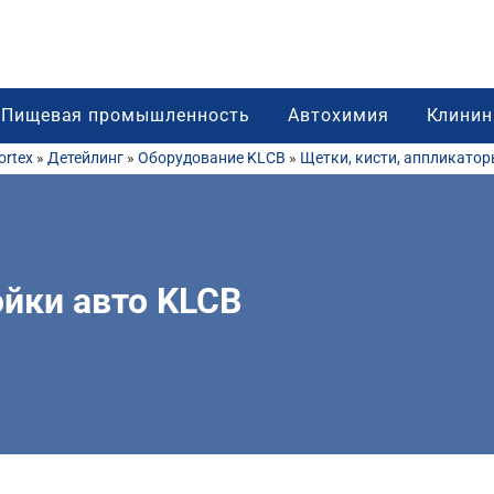
Пищевая промышленность
Автохимия
Клинин
rtex
»
Детейлинг
»
Оборудование KLCB
»
Щетки, кисти, аппликато
ойки авто KLCB