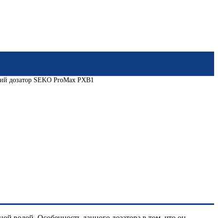
й дозатор SEKO ProMax PXB1
й водой. Особенность данного дозатора в том, что он