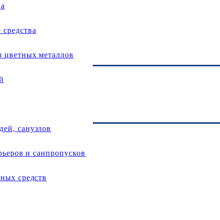
ва
средства
з цветных металлов
й
ей, санузлов
арьеров и санпропусков
тных средств