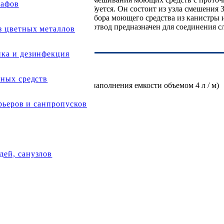
кафов
ние электропитания не требуется. Он состоит из узла смешения 
 готовым раствором. Для забора моющего средства из канистры
но под дозатором. Третий отвод предназначен для соединения с
з цветных металлов
ка и дезинфекция
тных средств
бразная сливная трубка для наполнения емкости объемом 4 л / м)
арьеров и санпропусков
укта)
 шт. для каждого продукта)
ей, санузлов
оков друг с другом)
аждого продукта)