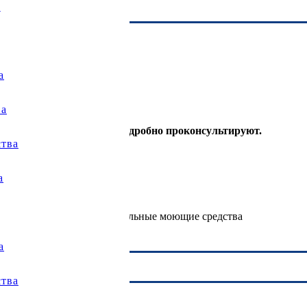
ь
а
ва
листы перезвонят вам и подробно проконсультируют.
тва
а
Профессиональные моющие средства
а
тва