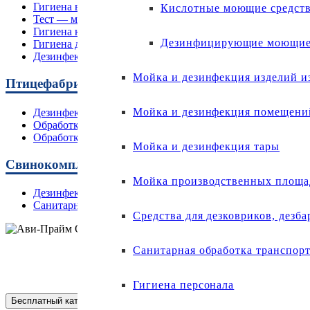
Гигиена вымени после доения
Кислотные моющие средст
Тест — мастит
Гигиена копыт
Дезинфицирующие моющие 
Гигиена доильного оборудования
Дезинфекция помещений в сельском хозяйстве
Мойка и дезинфекция изделий и
Птицефабрики
Мойка и дезинфекция помещени
Дезинфекция помещений птицефабрик
Обработка тушек птиц
Обработка яиц
Мойка и дезинфекция тары
Свинокомплексы
Мойка производственных площад
Дезинфекция АЧС
Санитарная обработка помещений
Средства для дезковриков, дезб
Санитарная обработка транспор
ООО «АВИ-ПРАЙМ» 220014 г. Минск,
г. Минск, ул. Горецкого, 14. Офис 713
Гигиена персонала
Бесплатный каталог