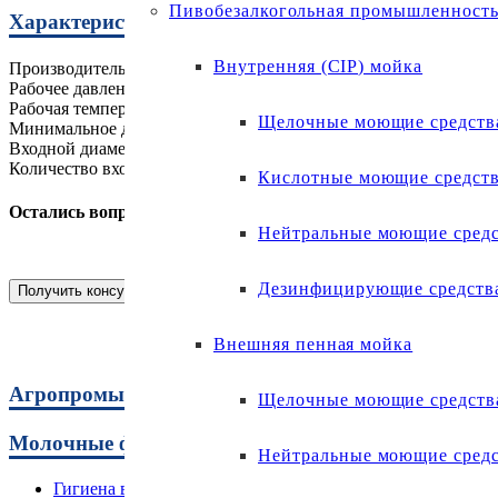
Пивобезалкогольная промышленност
Характеристики
Внутренняя (CIP) мойка
Производительность: 4л/мин
Рабочее давление воды: 1-9 бар
Рабочая температура: до +70 °С
Щелочные моющие средств
Минимальное давление воды: 1 бар
Входной диаметр: 3/4
Количество входов для моющих средств: 1
Кислотные моющие средст
Остались вопросы? Оставьте заявку сейчас, и наши специа
Нейтральные моющие средс
Дезинфицирующие средств
Получить консультацию
Внешняя пенная мойка
Агропромышленный комплекс
Щелочные моющие средств
Молочные фермы
Нейтральные моющие средс
Гигиена вымени до доения