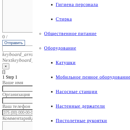
Гигиена персонала
Стирка
Общественное питание
0
/
Отправить
Оборудование
keyboard_arrow_left
Previous
Next
keyboard_arrow_right
Катушки
×
[]
1
Step 1
Мобильное пенное оборудовани
Ваше имя
Насосные станции
Организация
Ваш телефон
Настенные держатели
call
Комментарий
Дополнительные сведения (необязательно)
Пистолетные рукоятки