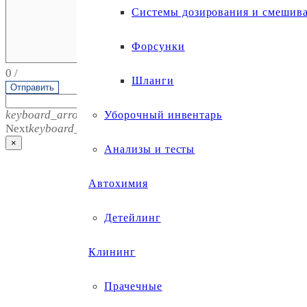
Системы дозирования и смешив
Форсунки
0
/
Шланги
Отправить
keyboard_arrow_left
Previous
Уборочный инвентарь
Next
keyboard_arrow_right
×
Анализы и тесты
Автохимия
Детейлинг
Клининг
Прачечные