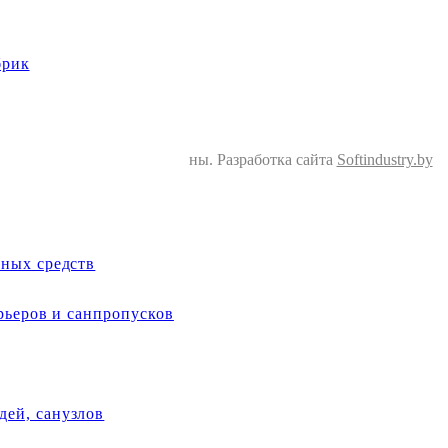
брик
©2022 Все права защищены. Разработка сайта
Softindustry.by
тных средств
арьеров и санпропусков
ей, санузлов