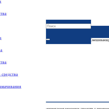
а
тва
а
орудование пенное
»
Системы дозирования и смешивания
»
Смешивающи
ва
 ProMax PXB1
тва
средства
замачивания
щей промышленности для смешивания моющих средств с проточно