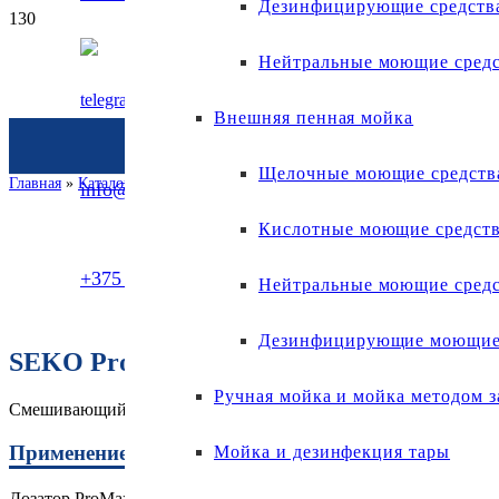
Дезинфицирующие средств
Нейтральные моющие средс
Внешняя пенная мойка
Щелочные моющие средств
Главная
»
Каталог
»
Моющие и дезинфицирующие средства Vortex
»
Об
info@aviprime.by
Кислотные моющие средст
Смешивающий дозатор SEKO
+375 (29) 173-60-80
Нейтральные моющие средс
Дезинфицирующие моющие 
SEKO ProMax PXB1
Ручная мойка и мойка методом 
Смешивающий дозатор
Применение
Мойка и дезинфекция тары
Дозатор ProMax используется на предприятиях перерабатываю