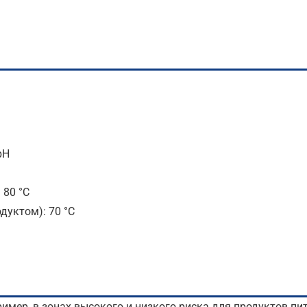
pH
 80 °C
дуктом): 70 °C
мер, в зонах высокого и низкого риска для продуктов пит