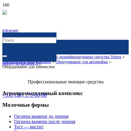
Главная
»
Каталог
»
Моющие и дезинфицирующие средства Vortex
»
Автохимия и оборудование
»
Оборудование для автомойки
»
info@aviprime.by
Оборудование для химчистки
Профессиональные моющие средства
Агропромышленный комплекс
+375 (29) 173-60-80
Молочные фермы
Гигиена вымени до доения
Гигиена вымени после доения
Тест — мастит