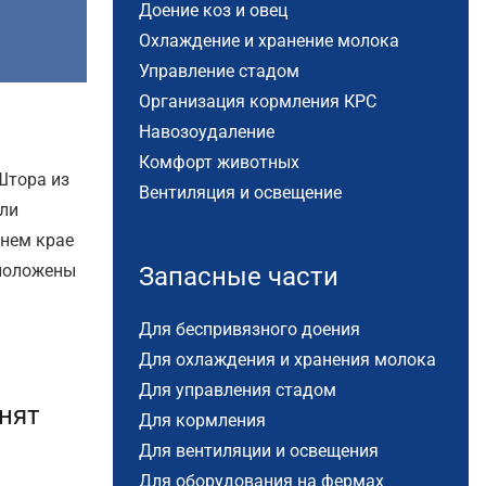
Доение коз и овец
Охлаждение и хранение молока
Управление стадом
Организация кормления КРС
Навозоудаление
Комфорт животных
Штора из
Вентиляция и освещение
сли
жнем крае
сположены
Запасные части
Для беспривязного доения
Для охлаждения и хранения молока
Для управления стадом
нят
Для кормления
Для вентиляции и освещения
Для оборудования на фермах