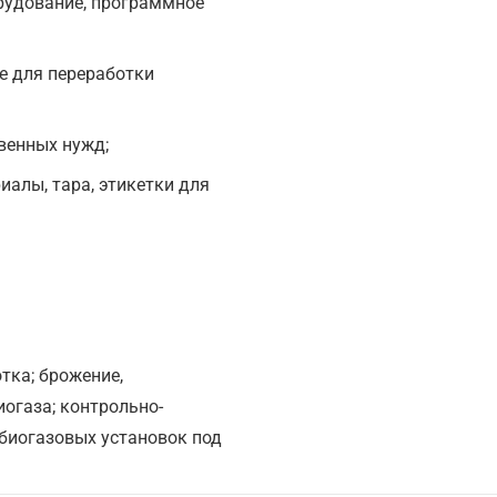
рудование, программное
е для переработки
венных нужд;
иалы, тара, этикетки для
отка; брожение,
огаза; контрольно-
 биогазовых установок под