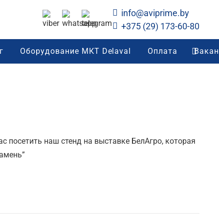
info@aviprime.by
+375 (29) 173-60-80
г
Оборудование МКТ Delaval
Оплата
Вакан
с посетить наш стенд на выставке БелАгро, которая
Камень”